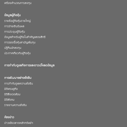
เครื่องคำนวณการลงทุน
ข้อมูลผู้ถือหุ้น
รายชื่อผู้ถือหุ้นรายใหญ่
การจ่ายเงินปันผล
การประชุมผู้ถือหุ้น
ข้อมูลสำหรับผู้ถือใบสำคัญแสดงสิทธิ
การจองซื้อหุ้นสามัญเพิ่มทุน
ปฏิทินนักลงทุน
ประกาศเกี่ยวกับผู้ถือหุ้น
การกำกับดูแลกิจการและดาวน์โหลดข้อมูล
การพัฒนาอย่างยั่งยืน
การกำกับดูแลความยั่งยืน
มิติเศรษฐกิจ
มิติสิ่งแวดล้อม
มิติสังคม
รายงานความยั่งยืน
ห้องข่าว
ข่าวแจ้งตลาดหลักทรัพย์ฯ