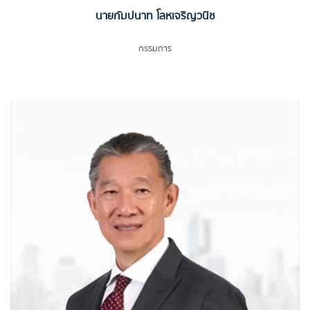
นายกัมปนาท โลหเจริญวนิช
กรรมการ