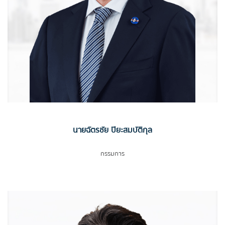
นายฉัตรชัย ปิยะสมบัติกุล
กรรมการ