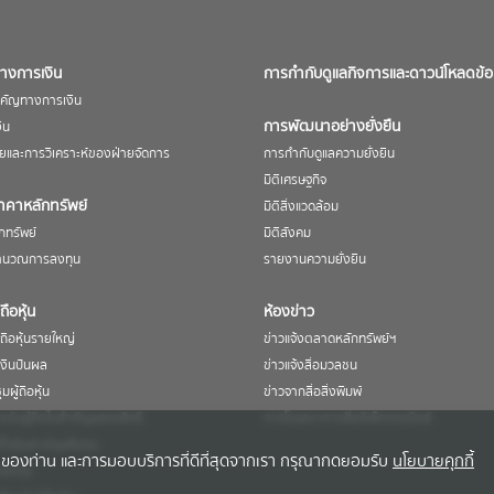
ทางการเงิน
การกำกับดูแลกิจการและดาวน์โหลดข้อ
ำคัญทางการเงิน
การพัฒนาอย่างยั่งยืน
ิน
ยและการวิเคราะห์ของฝ่ายจัดการ
การกำกับดูแลความยั่งยืน
มิติเศรษฐกิจ
ราคาหลักทรัพย์
มิติสิ่งแวดล้อม
กทรัพย์
มิติสังคม
คำนวณการลงทุน
รายงานความยั่งยืน
้ถือหุ้น
ห้องข่าว
้ถือหุ้นรายใหญ่
ข่าวแจ้งตลาดหลักทรัพย์ฯ
เงินปันผล
ข่าวแจ้งสื่อมวลชน
ผู้ถือหุ้น
ข่าวจากสื่อสิ่งพิมพ์
หรับผู้ถือใบสำคัญแสดงสิทธิ
การโฆษณาทางสื่ออิเล็กทรอนิกส์
้อหุ้นสามัญเพิ่มทุน
ช้งานของท่าน และการมอบบริการที่ดีที่สุดจากเรา กรุณากดยอมรับ
นโยบายคุกกี้
กลงทุน